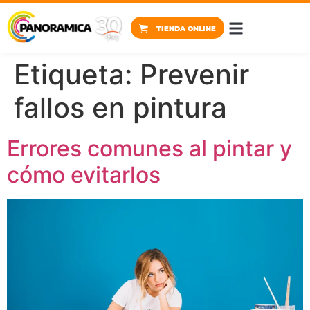
TIENDA ONLINE
PINTURA HOSP
TIENDA ONLINE
BIM ARQUIT
Etiqueta:
Prevenir
fallos en pintura
Errores comunes al pintar y
cómo evitarlos